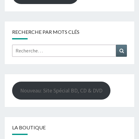
RECHERCHE PAR MOTS CLÉS
Rechercher :
Recher
Nouveau: Site Spécial BD, CD & DVD
LA BOUTIQUE