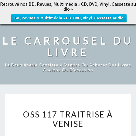
Retrouvé nos BD, Revues, Multimédia » CD, DVD, Vinyl, Cassette au
LE CARROUSEL DU LIVRE
dio »
Togg
navig
BD, Revues & Multimédia » CD, DVD, Vinyl, Cassette audio
LE CARROUSEL DU
LIVRE
La Bouquinerie Consiste À Vendre Ou Acheter Des Livres
Anciens Ou D’occasion
OSS
OSS 117 TRAITRISE À
117
VENISE
TRAITRISE
À