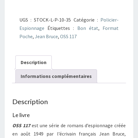
OSS
117
UGS :
STOCK-L-P-10-35
Catégorie :
Policier-
Traitrise
Espionnage
Étiquettes :
Bon état
,
Format
à
Poche
,
Jean Bruce
,
OSS 117
Venise
Description
Informations complémentaires
Description
Le livre
OSS 117
est une série de romans d’espionnage créée
en août 1949 par l’écrivain français Jean Bruce,