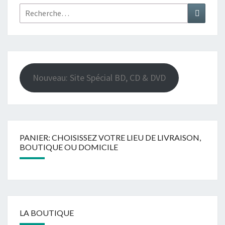
Rechercher :
Recher
Nouveau: Site Spécial BD, CD & DVD
PANIER: CHOISISSEZ VOTRE LIEU DE LIVRAISON,
BOUTIQUE OU DOMICILE
LA BOUTIQUE