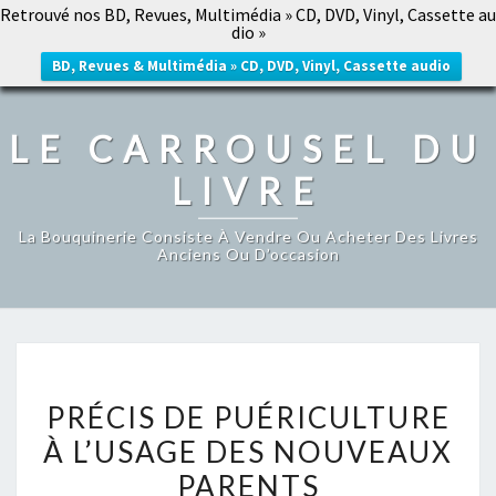
Retrouvé nos BD, Revues, Multimédia » CD, DVD, Vinyl, Cassette au
LE CARROUSEL DU LIVRE
dio »
Togg
navig
BD, Revues & Multimédia » CD, DVD, Vinyl, Cassette audio
LE CARROUSEL DU
LIVRE
La Bouquinerie Consiste À Vendre Ou Acheter Des Livres
Anciens Ou D’occasion
PRÉCIS
PRÉCIS DE PUÉRICULTURE
DE
À L’USAGE DES NOUVEAUX
PUÉRICULTURE
PARENTS
À