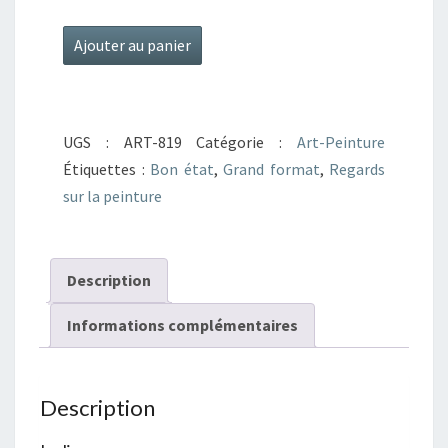
quantité
Ajouter au panier
de
Regards
sur
UGS :
ART-819
Catégorie :
Art-Peinture
la
Étiquettes :
Bon état
,
Grand format
,
Regards
peinture
sur la peinture
7
-
goya
Description
Informations complémentaires
Description