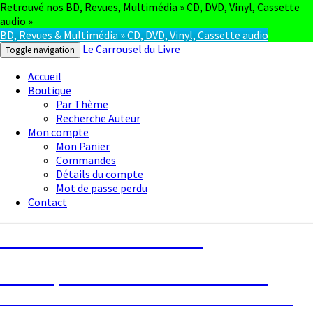
Retrouvé nos BD, Revues, Multimédia » CD, DVD, Vinyl, Cassette
audio »
BD, Revues & Multimédia » CD, DVD, Vinyl, Cassette audio
Le Carrousel du Livre
Toggle navigation
Accueil
Boutique
Par Thème
Recherche Auteur
Mon compte
Mon Panier
Commandes
Détails du compte
Mot de passe perdu
Contact
Le Carrousel du Livre
La bouquinerie consiste à vendre ou
acheter des livres anciens ou d’occasion