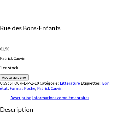
Rue
Rue des Bons-Enfants
des
Bons-
Enfants
€
1,50
Patrick Cauvin
1 en stock
quantité
Ajouter au panier
de
UGS :
STOCK-L-P-1-10
Catégorie :
Littérature
Étiquettes :
Bon
Rue
état
,
Format Poche
,
Patrick Cauvin
des
Bons-
Description
Informations complémentaires
Enfants
Description