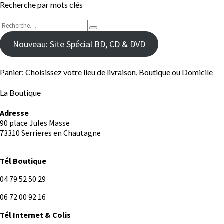
Recherche par mots clés
Rechercher :
Recherche
Nouveau: Site Spécial BD, CD & DVD
Panier: Choisissez votre lieu de livraison, Boutique ou Domicile
La Boutique
Adresse
90 place Jules Masse
73310 Serrieres en Chautagne
Tél
.
Boutique
04 79 52 50 29
06 72 00 92 16
Tél
.
Internet
& Colis