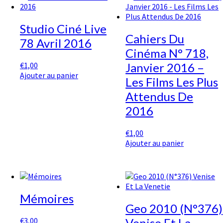
Studio Ciné Live
Cahiers Du
78 Avril 2016
Cinéma N° 718,
€
1,00
Janvier 2016 –
Ajouter au panier
Les Films Les Plus
Attendus De
2016
€
1,00
Ajouter au panier
Mémoires
Geo 2010 (N°376)
€
3,00
Venise Et La