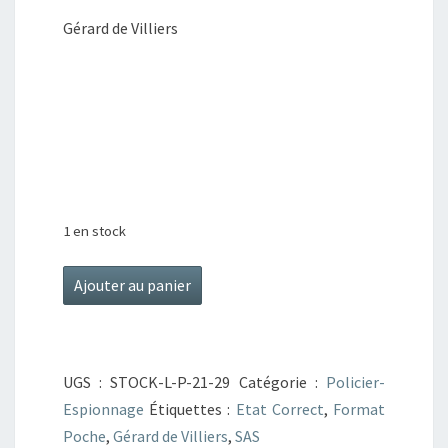
Gérard de Villiers
1 en stock
quantité
Ajouter au panier
de
SAS
Les
UGS :
STOCK-L-P-21-29
Catégorie :
Policier-
parias
Espionnage
Étiquettes :
Etat Correct
,
Format
de
Poche
,
Gérard de Villiers
,
SAS
Ceylan