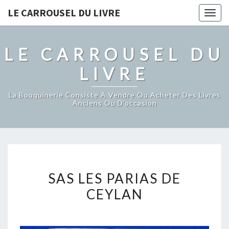
LE CARROUSEL DU LIVRE
Togg
navig
LE CARROUSEL DU
LIVRE
La Bouquinerie Consiste À Vendre Ou Acheter Des Livres
Anciens Ou D’occasion
SAS
SAS LES PARIAS DE
LES
CEYLAN
PARIAS
DE
CEYLAN