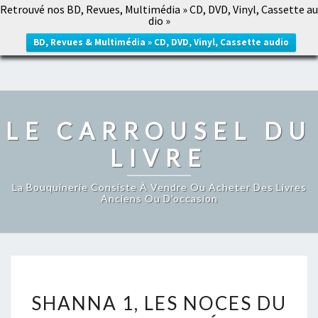
Retrouvé nos BD, Revues, Multimédia » CD, DVD, Vinyl, Cassette au
LE CARROUSEL DU LIVRE
dio »
Togg
navig
BD, Revues & Multimédia » CD, DVD, Vinyl, Cassette audio
LE CARROUSEL DU
LIVRE
La Bouquinerie Consiste À Vendre Ou Acheter Des Livres
Anciens Ou D’occasion
SHANNA
SHANNA 1, LES NOCES DU
1,