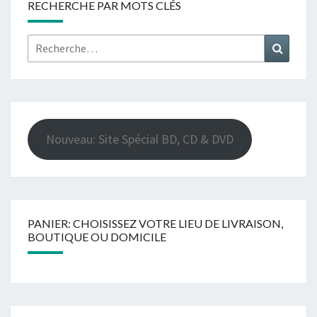
RECHERCHE PAR MOTS CLÉS
Rechercher :
Recher
Nouveau: Site Spécial BD, CD & DVD
PANIER: CHOISISSEZ VOTRE LIEU DE LIVRAISON,
BOUTIQUE OU DOMICILE