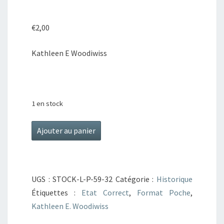
€
2,00
Kathleen E Woodiwiss
1 en stock
quantité
Ajouter au panier
de
Shanna
1,
UGS :
STOCK-L-P-59-32
Catégorie :
Historique
Les
Étiquettes :
Etat Correct
,
Format Poche
,
noces
Kathleen E. Woodiwiss
du
condamné