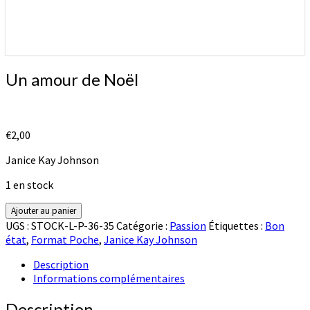
Un
Un amour de Noël
amour
de
Noël
€
2,00
Janice Kay Johnson
1 en stock
quantité
Ajouter au panier
de
UGS :
STOCK-L-P-36-35
Catégorie :
Passion
Étiquettes :
Bon
Un
état
,
Format Poche
,
Janice Kay Johnson
amour
de
Description
Noël
Informations complémentaires
Description