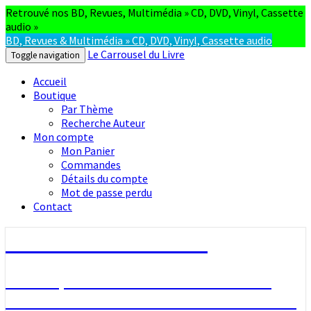
Retrouvé nos BD, Revues, Multimédia » CD, DVD, Vinyl, Cassette
audio »
BD, Revues & Multimédia » CD, DVD, Vinyl, Cassette audio
Le Carrousel du Livre
Toggle navigation
Accueil
Boutique
Par Thème
Recherche Auteur
Mon compte
Mon Panier
Commandes
Détails du compte
Mot de passe perdu
Contact
Le Carrousel du Livre
La bouquinerie consiste à vendre ou
acheter des livres anciens ou d’occasion