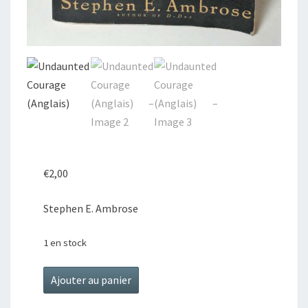
€
2,00
Stephen E. Ambrose
1 en stock
quantité
Ajouter au panier
de