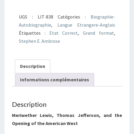
Undaunted
Courage
UGS :
LIT-838
Catégories :
Biographie-
(Anglais)
Autobiographie
,
Langue Etrangere-Anglais
Étiquettes :
Etat Correct
,
Grand format
,
Stephen E. Ambrose
Description
Informations complémentaires
Description
Meriwether Lewis, Thomas Jefferson, and the
Opening of the American West