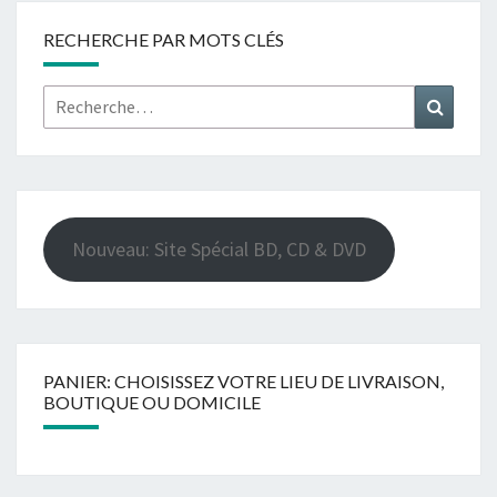
RECHERCHE PAR MOTS CLÉS
Rechercher :
Recher
Nouveau: Site Spécial BD, CD & DVD
PANIER: CHOISISSEZ VOTRE LIEU DE LIVRAISON,
BOUTIQUE OU DOMICILE