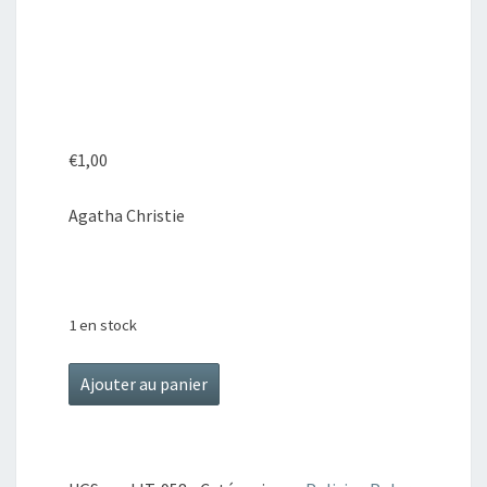
€
1,00
Agatha Christie
1 en stock
quantité
Ajouter au panier
de
Une
poignée