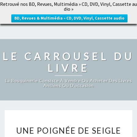
Retrouvé nos BD, Revues, Multimédia » CD, DVD, Vinyl, Cassette au
LE CARROUSEL DU LIVRE
dio »
Togg
navig
BD, Revues & Multimédia » CD, DVD, Vinyl, Cassette audio
LE CARROUSEL DU
LIVRE
La Bouquinerie Consiste À Vendre Ou Acheter Des Livres
Anciens Ou D’occasion
UNE
UNE POIGNÉE DE SEIGLE
POIGNÉE