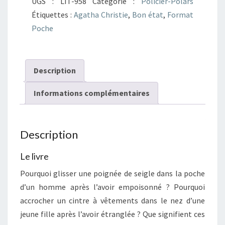
UGS :
LIT-958
Catégorie :
Policier-Polars
de
Étiquettes :
Agatha Christie
,
Bon état
,
Format
seigle
Poche
Description
Informations complémentaires
Description
Le livre
Pourquoi glisser une poignée de seigle dans la poche
d’un homme après l’avoir empoisonné ? Pourquoi
accrocher un cintre à vêtements dans le nez d’une
jeune fille après l’avoir étranglée ? Que signifient ces