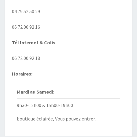
04 79 52 50 29
06 72 00 92 16
Tél
.
Internet
& Colis
06 72 00 92 18
Horaires:
Mardi au
Samedi
:
9h30-12h00 & 15h00-19h00
boutique éclairée, Vous pouvez entrer..