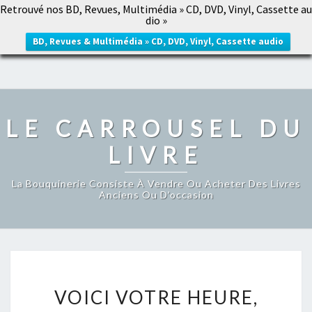
Retrouvé nos BD, Revues, Multimédia » CD, DVD, Vinyl, Cassette au
LE CARROUSEL DU LIVRE
dio »
Togg
navig
BD, Revues & Multimédia » CD, DVD, Vinyl, Cassette audio
LE CARROUSEL DU
LIVRE
La Bouquinerie Consiste À Vendre Ou Acheter Des Livres
Anciens Ou D’occasion
VOICI
VOICI VOTRE HEURE,
VOTRE