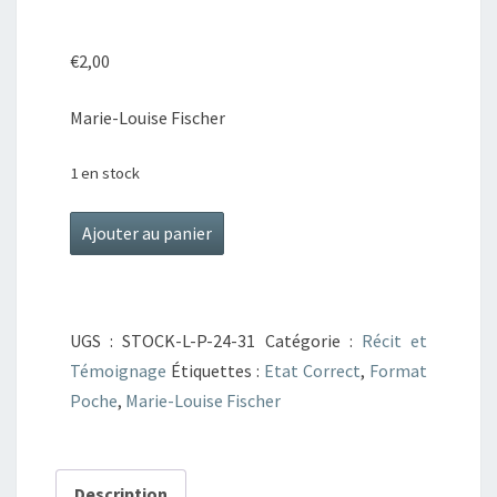
€
2,00
Marie-Louise Fischer
1 en stock
quantité
Ajouter au panier
de
Voici
votre
UGS :
STOCK-L-P-24-31
Catégorie :
Récit et
heure,
Témoignage
Étiquettes :
Etat Correct
,
Format
Docteur
Poche
,
Marie-Louise Fischer
Description