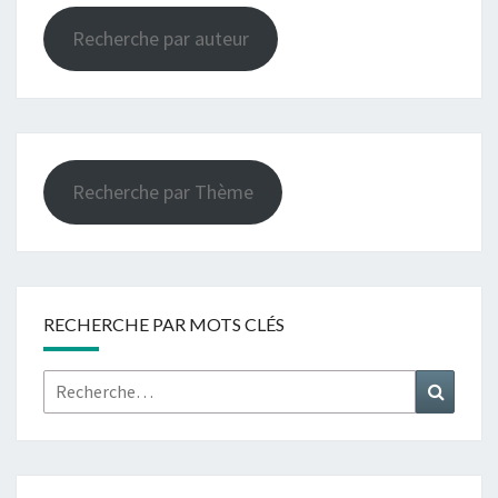
Recherche par auteur
Recherche par Thème
RECHERCHE PAR MOTS CLÉS
Rechercher :
Recher