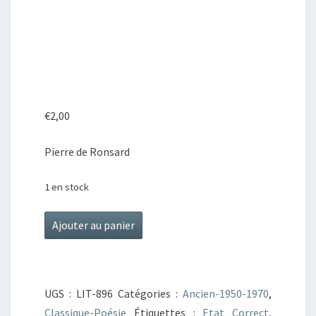
€
2,00
Pierre de Ronsard
1 en stock
quantité
Ajouter au panier
de
Choix
de
UGS :
LIT-896
Catégories :
Ancien-1950-1970
,
poésies
Classique-Poésie
Étiquettes :
Etat Correct
,