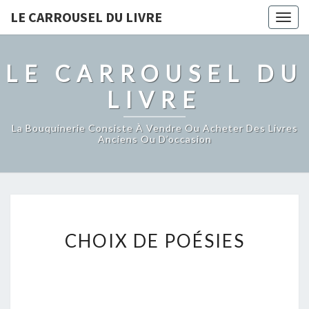
LE CARROUSEL DU LIVRE
Togg
navig
LE CARROUSEL DU
LIVRE
La Bouquinerie Consiste À Vendre Ou Acheter Des Livres
Anciens Ou D’occasion
CHOIX
CHOIX DE POÉSIES
DE
POÉSIES