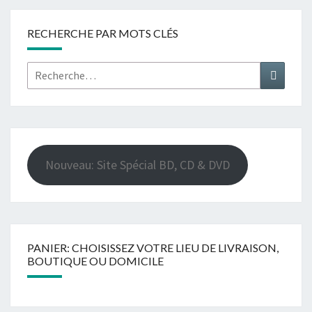
RECHERCHE PAR MOTS CLÉS
Rechercher :
Recher
Nouveau: Site Spécial BD, CD & DVD
PANIER: CHOISISSEZ VOTRE LIEU DE LIVRAISON,
BOUTIQUE OU DOMICILE