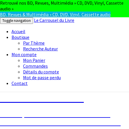
Retrouvé nos BD, Revues, Multimédia » CD, DVD, Vinyl, Cassette
audio »
BD, Revues & Multimédia » CD, DVD, Vinyl, Cassette audio
Le Carrousel du Livre
Toggle navigation
Accueil
Boutique
Par Thème
Recherche Auteur
Mon compte
Mon Panier
Commandes
Détails du compte
Mot de passe perdu
Contact
Le Carrousel du Livre
La bouquinerie consiste à vendre ou
acheter des livres anciens ou d’occasion