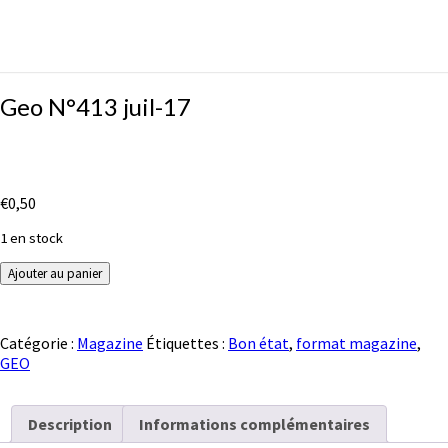
Geo
Geo N°413 juil-17
N°413
juil-
17
€
0,50
1 en stock
quantité
Ajouter au panier
de
Geo
N°413
Catégorie :
Magazine
Étiquettes :
Bon état
,
format magazine
,
juil-
GEO
17
Description
Informations complémentaires