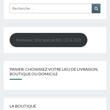
Rechercher :
Recher
Nouveau: Site Spécial BD, CD & DVD
PANIER: CHOISISSEZ VOTRE LIEU DE LIVRAISON,
BOUTIQUE OU DOMICILE
LA BOUTIQUE