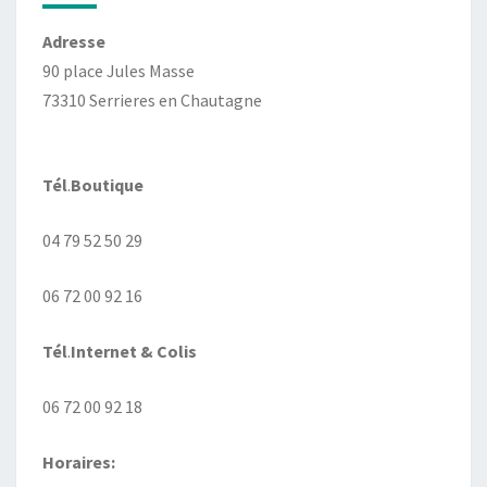
Adresse
90 place Jules Masse
73310 Serrieres en Chautagne
Tél
.
Boutique
04 79 52 50 29
06 72 00 92 16
Tél
.
Internet
& Colis
06 72 00 92 18
Horaires: