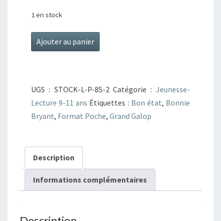
1 en stock
quantité
Ajouter au panier
de
Grand
Galop
UGS :
STOCK-L-P-85-2
Catégorie :
Jeunesse-
T48
Lecture 9-11 ans
Étiquettes :
Bon état
,
Bonnie
Le
Bryant
,
Format Poche
,
Grand Galop
club
s'affole
Description
Informations complémentaires
Description