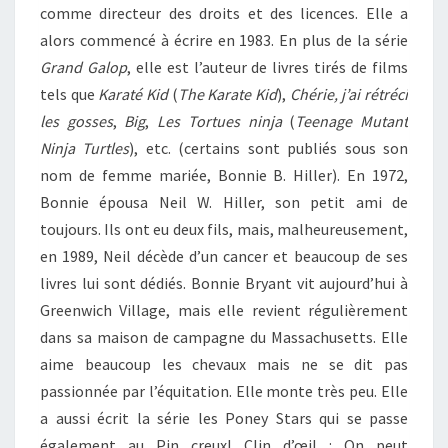
comme directeur des droits et des licences. Elle a
alors commencé à écrire en 1983. En plus de la série
Grand Galop
, elle est l’auteur de livres tirés de films
tels que
Karaté Kid
(
The Karate Kid
),
Chérie, j’ai rétréci
les gosses
,
Big
,
Les Tortues ninja
(
Teenage Mutant
Ninja Turtles
), etc. (certains sont publiés sous son
nom de femme mariée, Bonnie B. Hiller). En 1972,
Bonnie épousa Neil W. Hiller, son petit ami de
toujours. Ils ont eu deux fils, mais, malheureusement,
en 1989, Neil décède d’un cancer et beaucoup de ses
livres lui sont dédiés. Bonnie Bryant vit aujourd’hui à
Greenwich Village, mais elle revient régulièrement
dans sa maison de campagne du Massachusetts. Elle
aime beaucoup les chevaux mais ne se dit pas
passionnée par l’équitation. Elle monte très peu. Elle
a aussi écrit la série les Poney Stars qui se passe
également au Pin creux! Clin d’œil : On peut