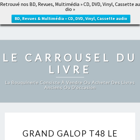
Retrouvé nos BD, Revues, Multimédia » CD, DVD, Vinyl, Cassette au
LE CARROUSEL DU LIVRE
dio »
Togg
navig
BD, Revues & Multimédia » CD, DVD, Vinyl, Cassette audio
LE CARROUSEL DU
LIVRE
La Bouquinerie Consiste À Vendre Ou Acheter Des Livres
Anciens Ou D’occasion
GRAND
GRAND GALOP T48 LE
GALOP