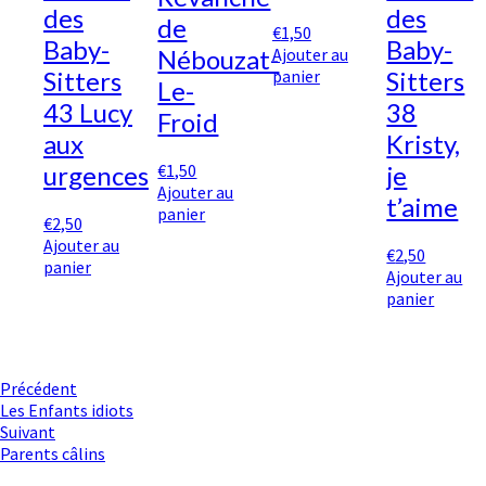
des
des
de
€
1,50
Baby-
Baby-
Ajouter au
Nébouzat-
panier
Sitters
Sitters
Le-
43 Lucy
38
Froid
aux
Kristy,
€
1,50
urgences
je
Ajouter au
t’aime
panier
€
2,50
Ajouter au
€
2,50
panier
Ajouter au
panier
Navigation
Précédent
Les Enfants idiots
d'article
Suivant
Parents câlins