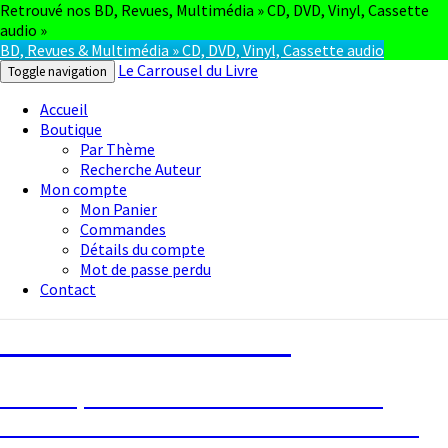
Retrouvé nos BD, Revues, Multimédia » CD, DVD, Vinyl, Cassette
audio »
BD, Revues & Multimédia » CD, DVD, Vinyl, Cassette audio
Le Carrousel du Livre
Toggle navigation
Accueil
Boutique
Par Thème
Recherche Auteur
Mon compte
Mon Panier
Commandes
Détails du compte
Mot de passe perdu
Contact
Le Carrousel du Livre
La bouquinerie consiste à vendre ou
acheter des livres anciens ou d’occasion