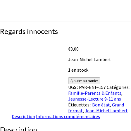
Regards
Regards innocents
innocents
€
3,00
Jean-Michel Lambert
1 en stock
quantité
Ajouter au panier
de
UGS :
PAR-ENF-157
Catégories :
Regards
Famille-Parents & Enfants
,
innocents
Jeunesse-Lecture 9-11 ans
Étiquettes :
Bon état
,
Grand
format
,
Jean-Michel Lambert
Description
Informations complémentaires
Description