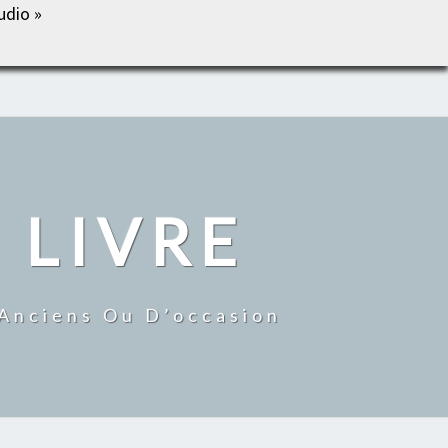
udio »
IL
BOUTIQUE
MON COMPTE
CONTACT
 LIVRE
 Anciens Ou D’occasion