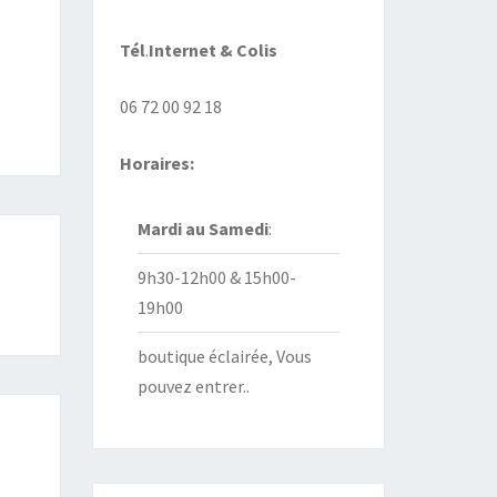
Tél
.
Internet
& Colis
06 72 00 92 18
Horaires:
Mardi au
Samedi
:
9h30-12h00 & 15h00-
19h00
boutique éclairée, Vous
pouvez entrer..