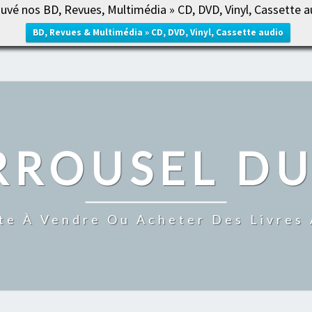
uvé nos BD, Revues, Multimédia » CD, DVD, Vinyl, Cassette a
ACCUE
BD, Revues & Multimédia » CD, DVD, Vinyl, Cassette audio
RROUSEL DU
te À Vendre Ou Acheter Des Livres