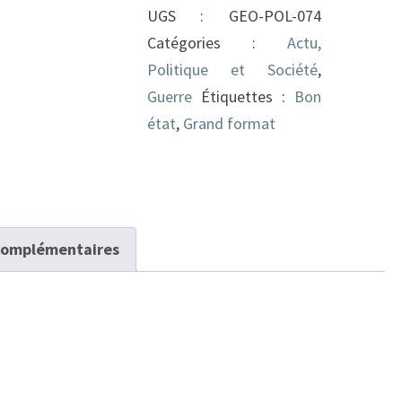
UGS :
GEO-POL-074
et
Catégories :
Actu,
conflits
Politique et Société
,
contemporains
Guerre
Étiquettes :
Bon
171
état
,
Grand format
complémentaires