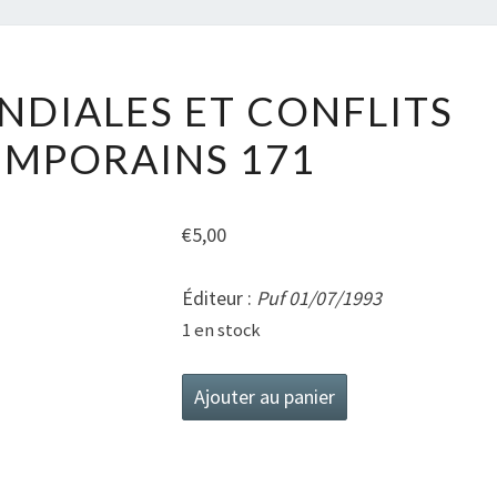
GUERRES
DIALES ET CONFLITS
MONDIALES
MPORAINS 171
ET
CONFLITS
CONTEMPORAINS
€
5,00
171
Éditeur :
Puf
01/07/1993
1 en stock
quantité
Ajouter au panier
de
Guerres
mondiales