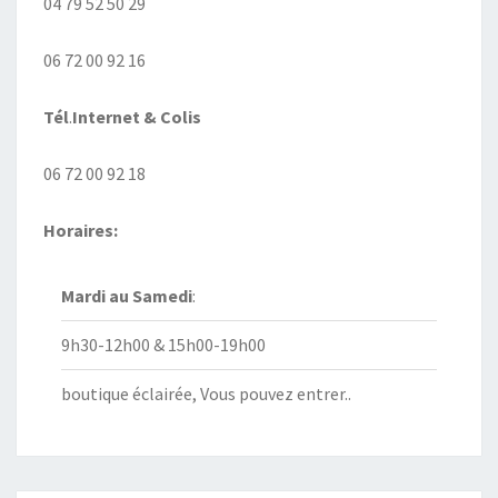
04 79 52 50 29
06 72 00 92 16
Tél
.
Internet
& Colis
06 72 00 92 18
Horaires:
Mardi au
Samedi
:
9h30-12h00 & 15h00-19h00
boutique éclairée, Vous pouvez entrer..