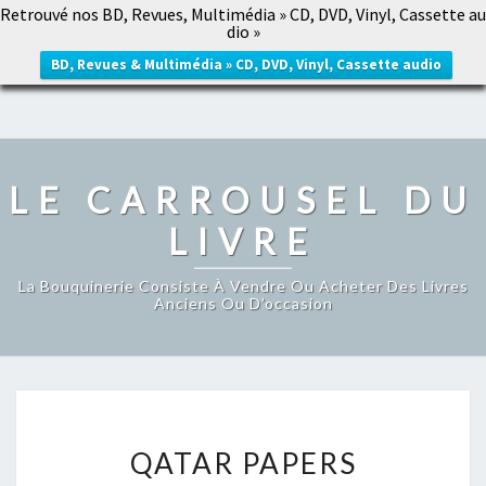
Retrouvé nos BD, Revues, Multimédia » CD, DVD, Vinyl, Cassette au
LE CARROUSEL DU LIVRE
dio »
Togg
navig
BD, Revues & Multimédia » CD, DVD, Vinyl, Cassette audio
LE CARROUSEL DU
LIVRE
La Bouquinerie Consiste À Vendre Ou Acheter Des Livres
Anciens Ou D’occasion
QATAR
QATAR PAPERS
PAPERS