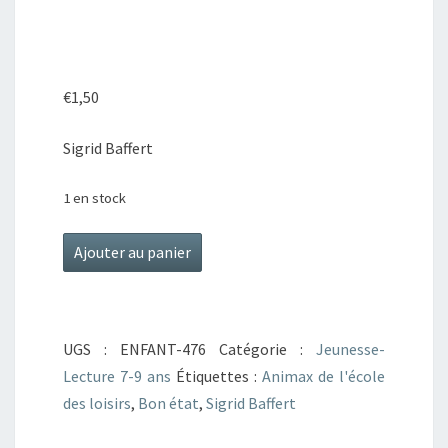
€
1,50
Sigrid Baffert
1 en stock
quantité
Ajouter au panier
de
Krol
le
UGS :
ENFANT-476
Catégorie :
Jeunesse-
fou
Lecture 7-9 ans
Étiquettes :
Animax de l'école
des loisirs
,
Bon état
,
Sigrid Baffert