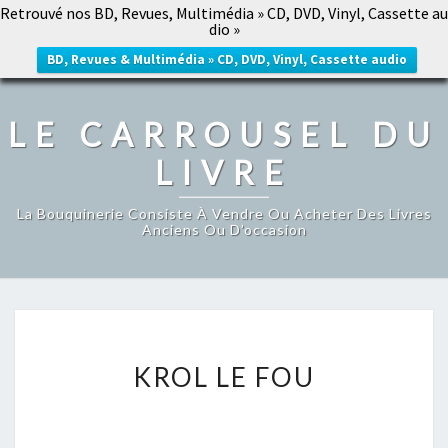
Retrouvé nos BD, Revues, Multimédia » CD, DVD, Vinyl, Cassette au
LE CARROUSEL DU LIVRE
dio »
Togg
navig
BD, Revues & Multimédia » CD, DVD, Vinyl, Cassette audio
LE CARROUSEL DU
LIVRE
La Bouquinerie Consiste À Vendre Ou Acheter Des Livres
Anciens Ou D’occasion
KROL
KROL LE FOU
LE
FOU