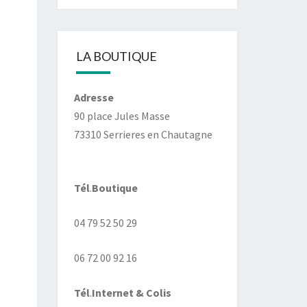
LA BOUTIQUE
Adresse
90 place Jules Masse
73310 Serrieres en Chautagne
Tél
.
Boutique
04 79 52 50 29
06 72 00 92 16
Tél
.
Internet
& Colis