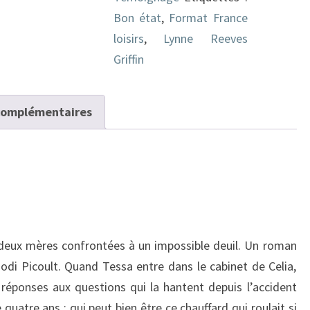
Bon état
,
Format France
loisirs
,
Lynne Reeves
Griffin
complémentaires
 deux mères confrontées à un impossible deuil. Un roman
Jodi Picoult. Quand Tessa entre dans le cabinet de Celia,
 réponses aux questions qui la hantent depuis l’accident
e quatre ans : qui peut bien être ce chauffard qui roulait si