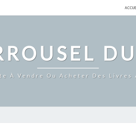
ACCUE
RROUSEL DU
te À Vendre Ou Acheter Des Livres