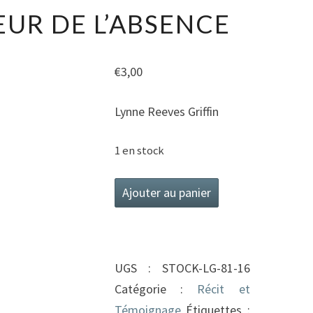
LA
EUR DE L’ABSENCE
DOULEUR
DE
L’ABSENCE
€
3,00
Lynne Reeves Griffin
1 en stock
quantité
Ajouter au panier
de
La
douleur
UGS :
STOCK-LG-81-16
de
Catégorie :
Récit et
l'absence
Témoignage
Étiquettes :