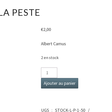
LA
LA PESTE
PESTE
€
2,00
Albert Camus
2 en stock
quantité
de
Ajouter au panier
La
peste
UGS :
STOCK-L-P-1-50 /