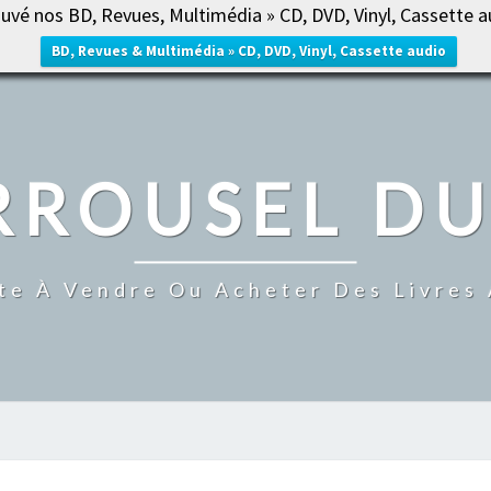
uvé nos BD, Revues, Multimédia » CD, DVD, Vinyl, Cassette a
ACCUE
BD, Revues & Multimédia » CD, DVD, Vinyl, Cassette audio
RROUSEL DU
te À Vendre Ou Acheter Des Livres