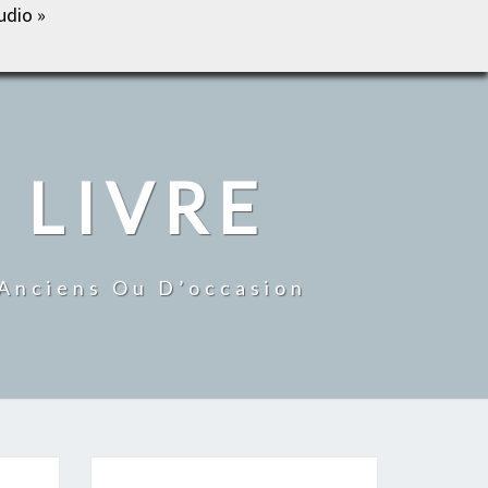
udio »
IL
BOUTIQUE
MON COMPTE
CONTACT
 LIVRE
 Anciens Ou D’occasion