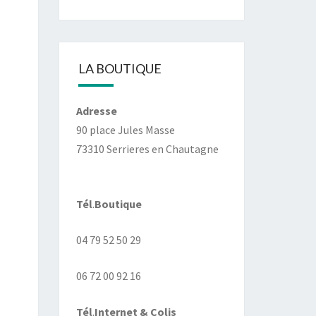
LA BOUTIQUE
Adresse
90 place Jules Masse
73310 Serrieres en Chautagne
Tél
.
Boutique
04 79 52 50 29
06 72 00 92 16
Tél
.
Internet
& Colis