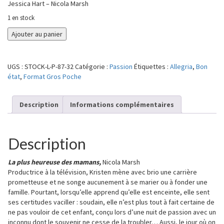
Jessica Hart – Nicola Marsh
1 en stock
quantité
Ajouter au panier
de
La
plus
UGS :
STOCK-L-P-87-32
Catégorie :
Passion
Étiquettes :
Allegria
,
Bon
heureuse
état
,
Format Gros Poche
des
mamans
/
Description
Informations complémentaires
Un
diadème
pour
Description
Caroline
La plus heureuse des mamans,
Nicola Marsh
Productrice à la télévision, Kristen mène avec brio une carrière
prometteuse et ne songe aucunement à se marier ou à fonder une
famille. Pourtant, lorsqu’elle apprend qu’elle est enceinte, elle sent
ses certitudes vaciller : soudain, elle n’est plus tout à fait certaine de
ne pas vouloir de cet enfant, conçu lors d’une nuit de passion avec un
inconnu dont le souvenir ne cesse de la troubler… Aussi, le jour où on