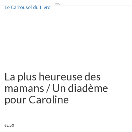
Le Carrousel du Livre
Toggle
Le Carrousel du Livre
navigation
La bouquinerie consiste à vendre
ou acheter des livres anciens ou
d’occasion
La plus heureuse des
La
plus
mamans / Un diadème
heureuse
des
pour Caroline
mamans
/
Un
diadème
pour
€
2,50
Caroline