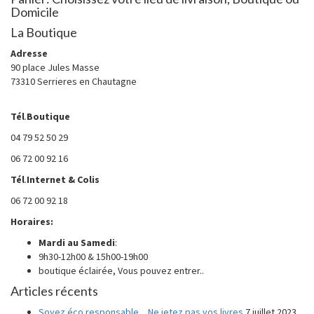
Domicile
La Boutique
Adresse
90 place Jules Masse
73310 Serrieres en Chautagne
Tél
.
Boutique
04 79 52 50 29
06 72 00 92 16
Tél
.
Internet
& Colis
06 72 00 92 18
Horaires:
Mardi au
Samedi
:
9h30-12h00 & 15h00-19h00
boutique éclairée, Vous pouvez entrer..
Articles récents
Soyez éco responsable…Ne jetez pas vos livres
7 juillet 2023