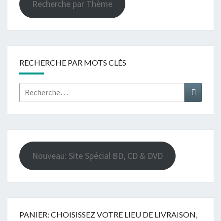
Recherche par Thème
RECHERCHE PAR MOTS CLÉS
Rechercher :
Recher
Nouveau: Site Spécial BD, CD & DVD
PANIER: CHOISISSEZ VOTRE LIEU DE LIVRAISON,