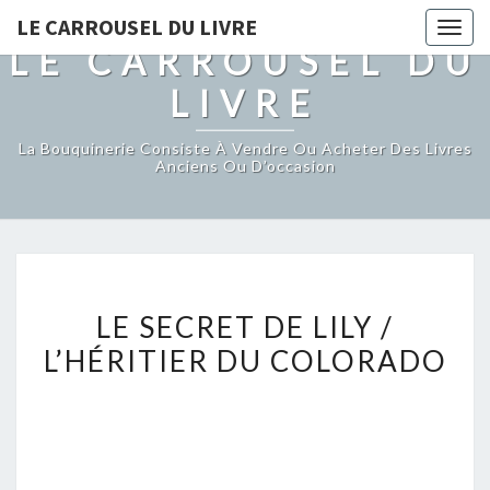
LE CARROUSEL DU LIVRE
Togg
LE CARROUSEL DU
navig
LIVRE
La Bouquinerie Consiste À Vendre Ou Acheter Des Livres
Anciens Ou D’occasion
LE
LE SECRET DE LILY /
SECRET
L’HÉRITIER DU COLORADO
DE
LILY
/
L’HÉRITIER
DU