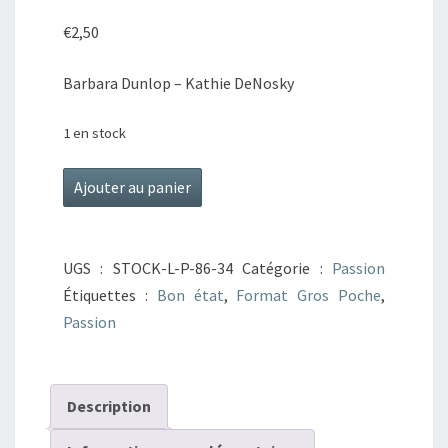
COLORADO
€
2,50
Barbara Dunlop – Kathie DeNosky
1 en stock
quantité
Ajouter au panier
de
Le
secret
UGS :
STOCK-L-P-86-34
Catégorie :
Passion
de
Étiquettes :
Bon état
,
Format Gros Poche
,
Lily
Passion
/
L'héritier
du
Description
Colorado