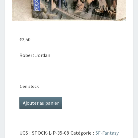
€
2,50
Robert Jordan
1 en stock
quantité
Ajouter au panier
de
La
Roue
UGS :
STOCK-L-P-35-08
Catégorie :
SF-Fantasy
du