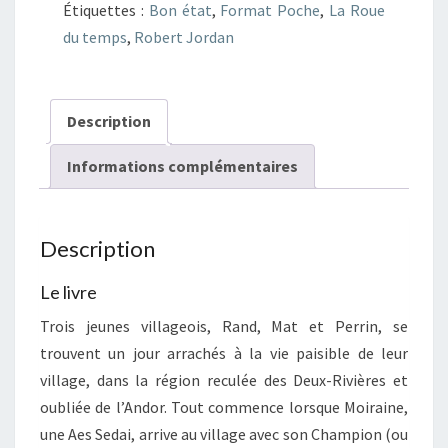
Étiquettes :
Bon état
,
Format Poche
,
La Roue
temps
du temps
,
Robert Jordan
10
Les
Feux
Description
du
ciel
Informations complémentaires
Description
Le livre
Trois jeunes villageois, Rand, Mat et Perrin, se
trouvent un jour arrachés à la vie paisible de leur
village, dans la région reculée des Deux-Rivières et
oubliée de l’Andor. Tout commence lorsque Moiraine,
une Aes Sedai, arrive au village avec son Champion (ou