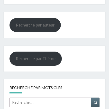
Recherche par auteur
Recherche par Thème
RECHERCHE PAR MOTS CLÉS
Rechercher :
Recher