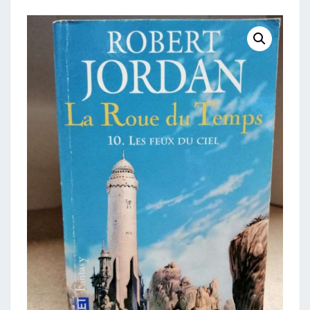
10
LES
FEUX
DU
CIEL