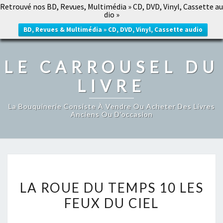
Retrouvé nos BD, Revues, Multimédia » CD, DVD, Vinyl, Cassette au
LE CARROUSEL DU LIVRE
dio »
Togg
navig
BD, Revues & Multimédia » CD, DVD, Vinyl, Cassette audio
LE CARROUSEL DU
LIVRE
La Bouquinerie Consiste À Vendre Ou Acheter Des Livres
Anciens Ou D’occasion
LA
LA ROUE DU TEMPS 10 LES
ROUE
FEUX DU CIEL
DU
TEMPS