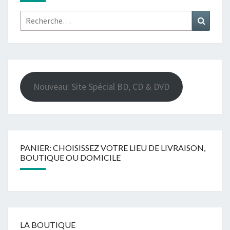
Rechercher :
Recher
Nouveau: Site Spécial BD, CD & DVD
PANIER: CHOISISSEZ VOTRE LIEU DE LIVRAISON,
BOUTIQUE OU DOMICILE
LA BOUTIQUE