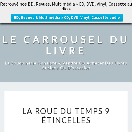
Retrouvé nos BD, Revues, Multimédia » CD, DVD, Vinyl, Cassette au
LE CARROUSEL DU LIVRE
dio »
Togg
navig
BD, Revues & Multimédia » CD, DVD, Vinyl, Cassette audio
LE CARROUSEL DU
LIVRE
La Bouquinerie Consiste À Vendre Ou Acheter Des Livres
Anciens Ou D’occasion
LA
LA ROUE DU TEMPS 9
ROUE
ÉTINCELLES
DU
TEMPS