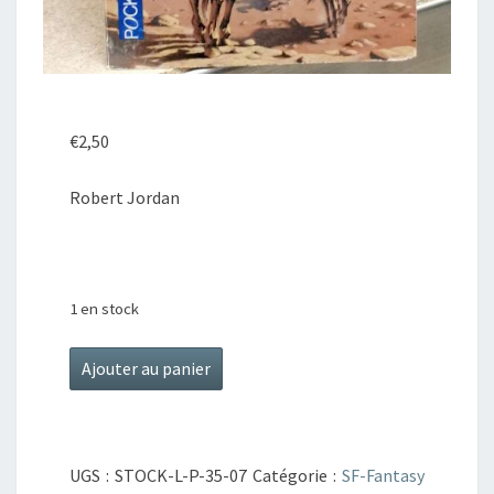
€
2,50
Robert Jordan
1 en stock
quantité
Ajouter au panier
de
La
Roue
UGS :
STOCK-L-P-35-07
Catégorie :
SF-Fantasy
du