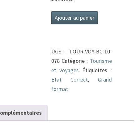
quantité
Ajouter au panier
de
La
vallée
UGS :
TOUR-VOY-BC-10-
impériale
078
Catégorie :
Tourisme
-
et voyages
Étiquettes :
couloir
Etat Correct
,
Grand
de
format
l'Europe
complémentaires