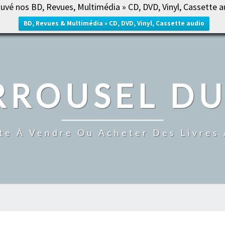
uvé nos BD, Revues, Multimédia » CD, DVD, Vinyl, Cassette a
ACCUE
BD, Revues & Multimédia » CD, DVD, Vinyl, Cassette audio
RROUSEL DU
te À Vendre Ou Acheter Des Livres