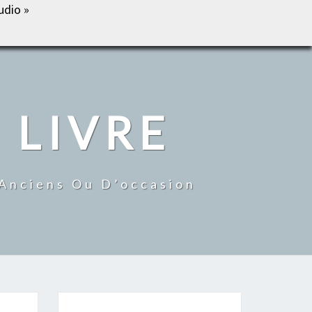
udio »
IL
BOUTIQUE
MON COMPTE
CONTACT
 LIVRE
 Anciens Ou D’occasion