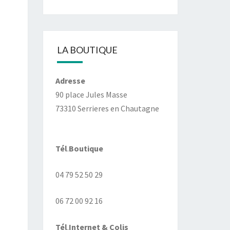
LA BOUTIQUE
Adresse
90 place Jules Masse
73310 Serrieres en Chautagne
Tél
.
Boutique
04 79 52 50 29
06 72 00 92 16
Tél
.
Internet
& Colis