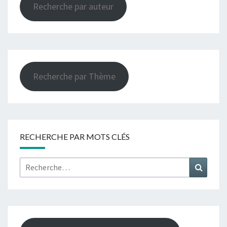
Recherche par auteur
Recherche par Thème
RECHERCHE PAR MOTS CLÉS
Rechercher :
Recher