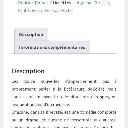
Policier-Polars
Étiquettes :
Agatha Christie
,
Listerdale
Etat Correct
,
Format Poche
Description
Informations complémentaires
Description
Ces douze nouvelles n’appartiennent pas à
proprement parler à la littérature policière mais
toutes traitent avec brio de situations étranges, ou
évoluent autour d’un meurtre.
Chacune, dans sa brièveté, est une comédie complète
ou un drame, et aucune ne ressemble aux autres,
sinon que la plupart, quel que soit le mystère qu’elles