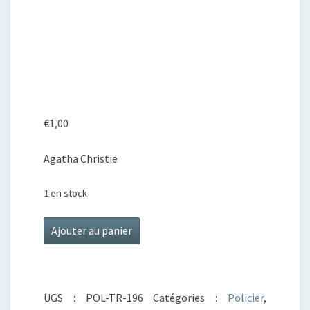
€
1,00
Agatha Christie
1 en stock
quantité
Ajouter au panier
de
Le
mystère
UGS :
POL-TR-196
Catégories :
Policier
,
de