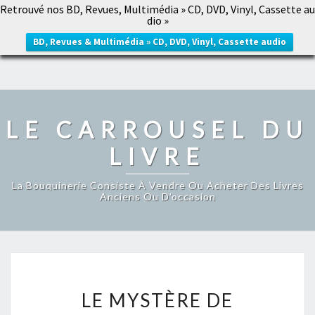
Retrouvé nos BD, Revues, Multimédia » CD, DVD, Vinyl, Cassette au
LE CARROUSEL DU LIVRE
dio »
Togg
navig
BD, Revues & Multimédia » CD, DVD, Vinyl, Cassette audio
LE CARROUSEL DU
LIVRE
La Bouquinerie Consiste À Vendre Ou Acheter Des Livres
Anciens Ou D’occasion
LE
LE MYSTÈRE DE
MYSTÈRE