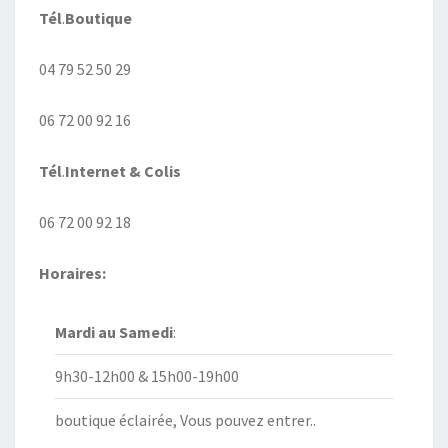
Tél
.
Boutique
04 79 52 50 29
06 72 00 92 16
Tél
.
Internet
& Colis
06 72 00 92 18
Horaires:
Mardi au
Samedi
:
9h30-12h00 & 15h00-19h00
boutique éclairée, Vous pouvez entrer..