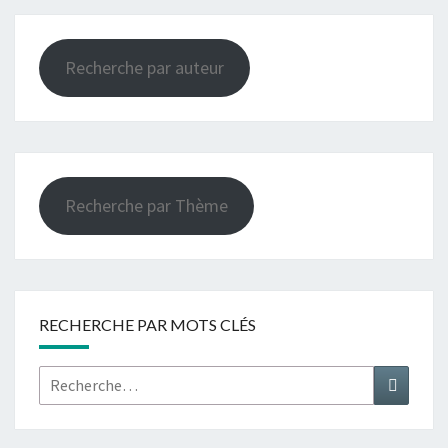
Recherche par auteur
Recherche par Thème
RECHERCHE PAR MOTS CLÉS
Rechercher :
Recher