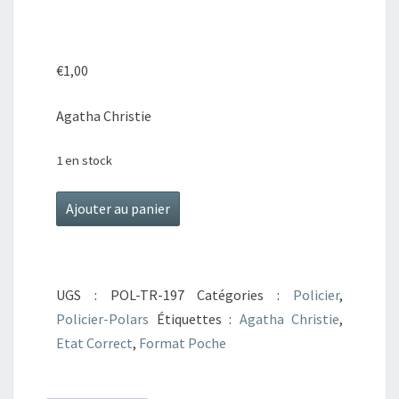
€
1,00
Agatha Christie
1 en stock
quantité
Ajouter au panier
de
Une
poignée
UGS :
POL-TR-197
Catégories :
Policier
,
de
Policier-Polars
Étiquettes :
Agatha Christie
,
seigle
Etat Correct
,
Format Poche