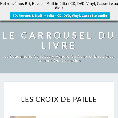
Retrouvé nos BD, Revues, Multimédia » CD, DVD, Vinyl, Cassette au
LE CARROUSEL DU LIVRE
dio »
Togg
navig
BD, Revues & Multimédia » CD, DVD, Vinyl, Cassette audio
LE CARROUSEL DU
LIVRE
La Bouquinerie Consiste À Vendre Ou Acheter Des Livres
Anciens Ou D’occasion
LES
LES CROIX DE PAILLE
CROIX
DE
PAILLE