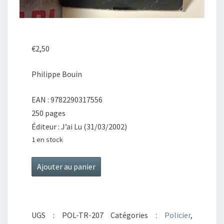
€
2,50
Philippe Bouin
EAN : 9782290317556
250 pages
Éditeur : J’ai Lu (31/03/2002)
1 en stock
quantité
Ajouter au panier
de
Les
Croix
UGS :
POL-TR-207
Catégories :
Policier
,
de