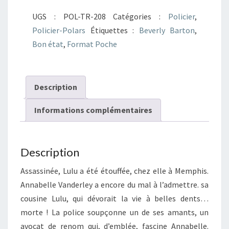
mort
UGS :
POL-TR-208
Catégories :
Policier
,
si
Policier-Polars
Étiquettes :
Beverly Barton
,
douce
Bon état
,
Format Poche
Description
Informations complémentaires
Description
Assassinée, Lulu a été étouffée, chez elle à Memphis.
Annabelle Vanderley a encore du mal à l’admettre. sa
cousine Lulu, qui dévorait la vie à belles dents…
morte ! La police soupçonne un de ses amants, un
avocat de renom qui, d’emblée, fascine Annabelle.