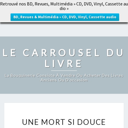
Retrouvé nos BD, Revues, Multimédia » CD, DVD, Vinyl, Cassette au
LE CARROUSEL DU LIVRE
dio »
Togg
navig
BD, Revues & Multimédia » CD, DVD, Vinyl, Cassette audio
LE CARROUSEL DU
LIVRE
La Bouquinerie Consiste À Vendre Ou Acheter Des Livres
Anciens Ou D’occasion
UNE
UNE MORT SI DOUCE
MORT