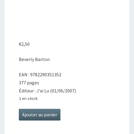
€
2,50
Beverly Barton
EAN : 9782290351352
377 pages
Éditeur : J’ai Lu (01/06/2007)
1 en stock
quantité
Ajouter au panier
de
Une