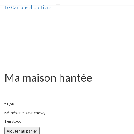
Le Carrousel du Livre
Toggle
Le Carrousel du Livre
navigation
La bouquinerie consiste à vendre
ou acheter des livres anciens ou
d’occasion
Ma maison hantée
Ma
maison
hantée
€
1,50
Kéthévane Davrichewy
1 en stock
quantité
Ajouter au panier