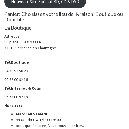
Nouveau: Site Spécial BD, CD & DVD
Panier: Choisissez votre lieu de livraison, Boutique ou
Domicile
La Boutique
Adresse
90 place Jules Masse
73310 Serrieres en Chautagne
Tél
.
Boutique
04 79 52 50 29
06 72 00 92 16
Tél
.
Internet
& Colis
06 72 00 92 18
Horaires:
Mardi au
Samedi
:
9h30-12h00 & 15h00-19h00
boutique éclairée, Vous pouvez entrer..