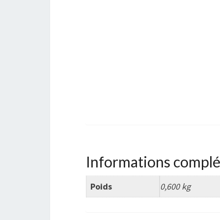
ars 2005
3,2 cm
Informations compl
Poids
0,600 kg