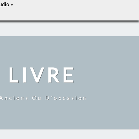
udio »
IL
BOUTIQUE
MON COMPTE
CONTACT
 LIVRE
 Anciens Ou D’occasion