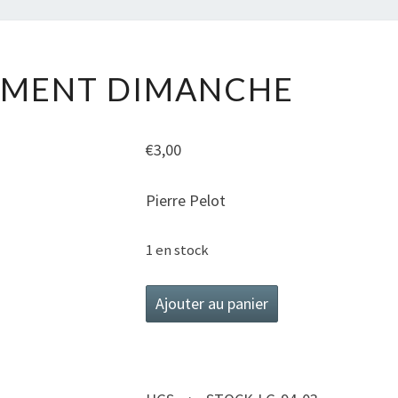
MÉCHAMMENT
MENT DIMANCHE
DIMANCHE
€
3,00
Pierre Pelot
1 en stock
quantité
Ajouter au panier
de
Méchamment
Dimanche