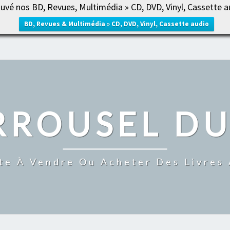
uvé nos BD, Revues, Multimédia » CD, DVD, Vinyl, Cassette a
ACCUE
BD, Revues & Multimédia » CD, DVD, Vinyl, Cassette audio
RROUSEL DU
te À Vendre Ou Acheter Des Livres