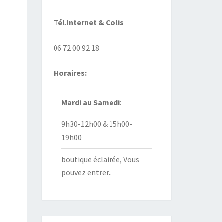
Tél
.
Internet
& Colis
06 72 00 92 18
Horaires:
Mardi au
Samedi
:
9h30-12h00 & 15h00-
19h00
boutique éclairée, Vous
pouvez entrer..