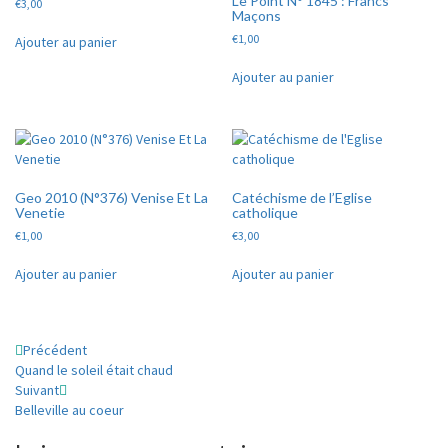
Le Point N° 1845 : Francs
€
3,00
Maçons
€
1,00
Ajouter au panier
Ajouter au panier
Geo 2010 (N°376) Venise Et La
Catéchisme de l’Eglise
Venetie
catholique
€
1,00
€
3,00
Ajouter au panier
Ajouter au panier
Navigation
Précédent
Quand le soleil était chaud
d'article
Suivant
Belleville au coeur