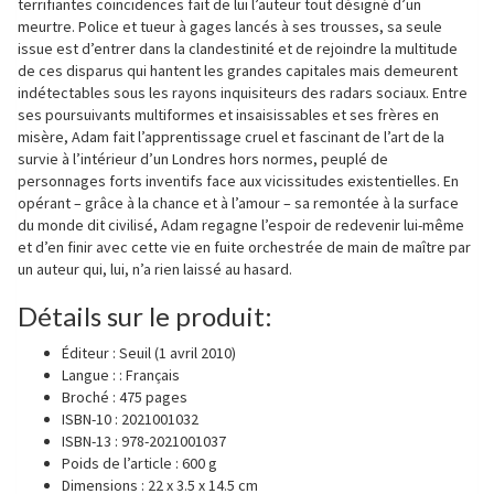
terrifiantes coïncidences fait de lui l’auteur tout désigné d’un
meurtre. Police et tueur à gages lancés à ses trousses, sa seule
issue est d’entrer dans la clandestinité et de rejoindre la multitude
de ces disparus qui hantent les grandes capitales mais demeurent
indétectables sous les rayons inquisiteurs des radars sociaux. Entre
ses poursuivants multiformes et insaisissables et ses frères en
misère, Adam fait l’apprentissage cruel et fascinant de l’art de la
survie à l’intérieur d’un Londres hors normes, peuplé de
personnages forts inventifs face aux vicissitudes existentielles. En
opérant – grâce à la chance et à l’amour – sa remontée à la surface
du monde dit civilisé, Adam regagne l’espoir de redevenir lui-même
et d’en finir avec cette vie en fuite orchestrée de main de maître par
un auteur qui, lui, n’a rien laissé au hasard.
Détails sur le produit:
Éditeur :
Seuil (1 avril 2010)
Langue : :
Français
Broché :
475 pages
ISBN-10 :
2021001032
ISBN-13 :
978-2021001037
Poids de l’article :
600 g
Dimensions :
22 x 3.5 x 14.5 cm