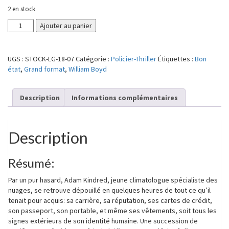
2 en stock
quantité
Ajouter au panier
de
Orages
ordinaires
UGS :
STOCK-LG-18-07
Catégorie :
Policier-Thriller
Étiquettes :
Bon
état
,
Grand format
,
William Boyd
Description
Informations complémentaires
Description
Résumé:
Par un pur hasard, Adam Kindred, jeune climatologue spécialiste des
nuages, se retrouve dépouillé en quelques heures de tout ce qu’il
tenait pour acquis: sa carrière, sa réputation, ses cartes de crédit,
son passeport, son portable, et même ses vêtements, soit tous les
signes extérieurs de son identité humaine. Une succession de