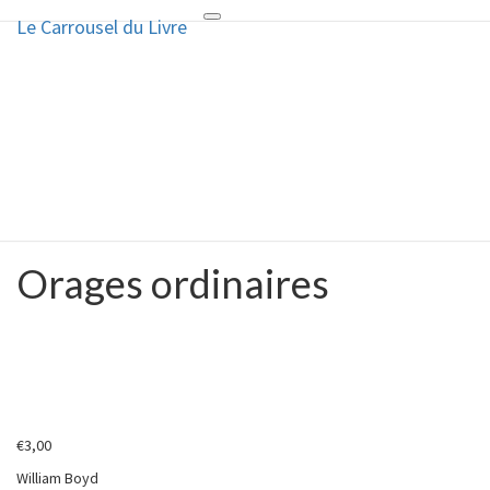
Le Carrousel du Livre
Toggle
Le Carrousel du Livre
navigation
La bouquinerie consiste à vendre
ou acheter des livres anciens ou
d’occasion
Orages ordinaires
Orages
ordinaires
€
3,00
William Boyd