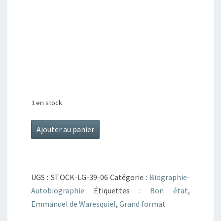
1 en stock
quantité
Ajouter au panier
de
Talleyrand:
Le
UGS :
STOCK-LG-39-06
Catégorie :
Biographie-
prince
Autobiographie
Étiquettes :
Bon état
,
immobile
Emmanuel de Waresquiel
,
Grand format