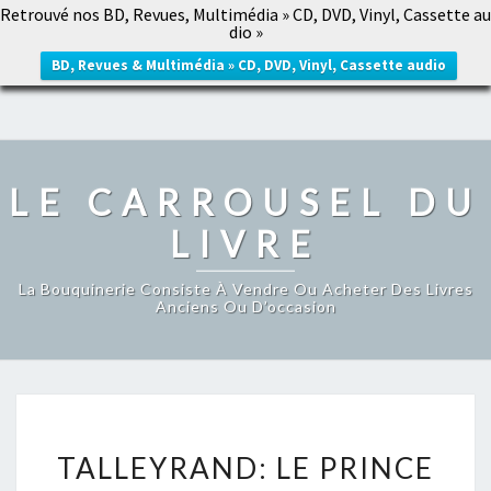
Retrouvé nos BD, Revues, Multimédia » CD, DVD, Vinyl, Cassette au
LE CARROUSEL DU LIVRE
dio »
Togg
navig
BD, Revues & Multimédia » CD, DVD, Vinyl, Cassette audio
LE CARROUSEL DU
LIVRE
La Bouquinerie Consiste À Vendre Ou Acheter Des Livres
Anciens Ou D’occasion
TALLEYRAND:
TALLEYRAND: LE PRINCE
LE