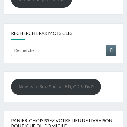
RECHERCHE PAR MOTS CLÉS
Rechercher :
Recher
Nouveau: Site Spécial BD, CD & DVD
PANIER: CHOISISSEZ VOTRE LIEU DE LIVRAISON,
BOUTIQUE OU DOMICILE