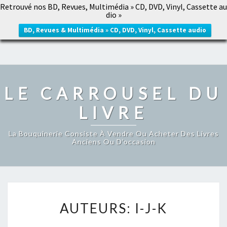
Retrouvé nos BD, Revues, Multimédia » CD, DVD, Vinyl, Cassette au
LE CARROUSEL DU LIVRE
dio »
Togg
navig
BD, Revues & Multimédia » CD, DVD, Vinyl, Cassette audio
LE CARROUSEL DU
LIVRE
La Bouquinerie Consiste À Vendre Ou Acheter Des Livres
Anciens Ou D’occasion
AUTEURS:
AUTEURS: I-J-K
I-
J-