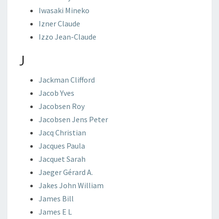
Iwasaki
Mineko
Izner
Claude
Izzo
Jean-Claude
J
Jackman
Clifford
Jacob
Yves
Jacobsen
Roy
Jacobsen
Jens Peter
Jacq
Christian
Jacques
Paula
Jacquet
Sarah
Jaeger
Gérard A.
Jakes
John William
James
Bill
James
E L