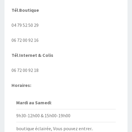
Tél
.
Boutique
04 79 52 50 29
06 72 00 92 16
Tél
.
Internet
& Colis
06 72 00 92 18
Horaires:
Mardi au
Samedi
:
9h30-12h00 & 15h00-19h00
boutique éclairée, Vous pouvez entrer..