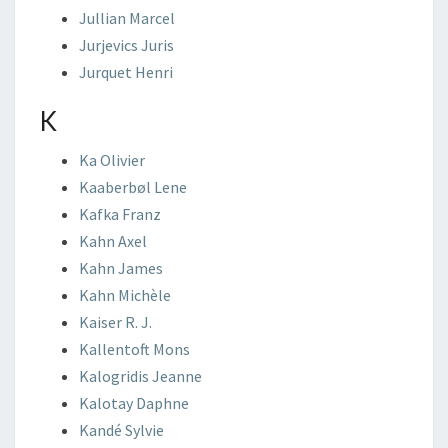
Jullian
Marcel
Jurjevics
Juris
Jurquet
Henri
K
Ka
Olivier
Kaaberbøl
Lene
Kafka
Franz
Kahn
Axel
Kahn
James
Kahn
Michèle
Kaiser
R. J.
Kallentoft
Mons
Kalogridis
Jeanne
Kalotay
Daphne
Kandé
Sylvie