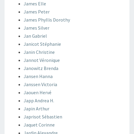
James
Elle
James
Peter
James
Phyllis Dorothy
James
Silver
Jan
Gabriel
Janicot
Stéphanie
Janin
Christine
Jannot
Véronique
Janowitz
Brenda
Jansen
Hanna
Janssen
Victoria
Jaouen
Hervé
Japp
Andrea H.
Japin
Arthur
Japrisot
Sébastien
Jaquet
Corinne
Jardin
Alexandre