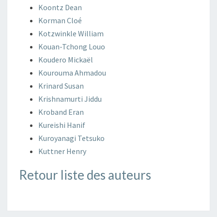
Koontz
Dean
Korman
Cloé
Kotzwinkle
William
Kouan-Tchong
Louo
Koudero
Mickaël
Kourouma
Ahmadou
Krinard
Susan
Krishnamurti
Jiddu
Kroband
Eran
Kureishi
Hanif
Kuroyanagi
Tetsuko
Kuttner
Henry
Retour liste des auteurs