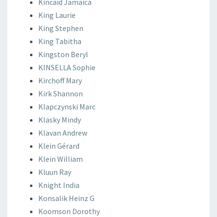
Kincaid
Jamaica
King
Laurie
King
Stephen
King
Tabitha
Kingston
Beryl
KINSELLA
Sophie
Kirchoff
Mary
Kirk
Shannon
Klapczynski
Marc
Klasky
Mindy
Klavan
Andrew
Klein
Gérard
Klein
William
Kluun
Ray
Knight
India
Konsalik
Heinz G
Koomson
Dorothy