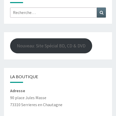
Rechercher :
Recher
Nouveau: Site Spécial BD, CD & DVD
LA BOUTIQUE
Adresse
90 place Jules Masse
73310 Serrieres en Chautagne