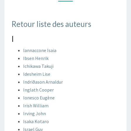
K
Retour liste des auteurs
I
Iannaccone
Isaia
Ibsen
Henrik
Ichikawa
Takuji
Idesheim
Lise
Indriðason
Arnaldur
Inglath
Cooper
Ionesco
Eugène
Irish
William
Irving
John
Isaka
Kotaro
Israel
Guy