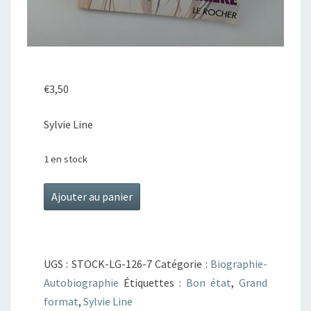
€
3,50
Sylvie Line
1 en stock
quantité
Ajouter au panier
de
Tagore,
pèlerin
UGS :
STOCK-LG-126-7
Catégorie :
Biographie-
de
Autobiographie
Étiquettes :
Bon état
,
Grand
la
format
,
Sylvie Line
lumière