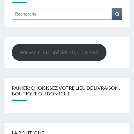
Rechercher :
Recher
Nouveau: Site Spécial BD, CD & DVD
PANIER: CHOISISSEZ VOTRE LIEU DE LIVRAISON,
BOUTIQUE OU DOMICILE
LA BOUTIQUE