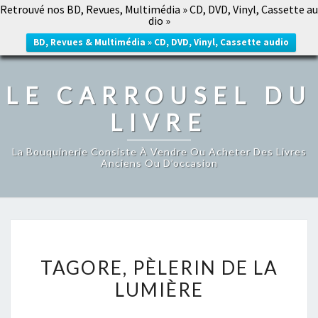
Retrouvé nos BD, Revues, Multimédia » CD, DVD, Vinyl, Cassette au
LE CARROUSEL DU LIVRE
dio »
Togg
navig
BD, Revues & Multimédia » CD, DVD, Vinyl, Cassette audio
LE CARROUSEL DU
LIVRE
La Bouquinerie Consiste À Vendre Ou Acheter Des Livres
Anciens Ou D’occasion
TAGORE,
TAGORE, PÈLERIN DE LA
PÈLERIN
LUMIÈRE
DE
LA