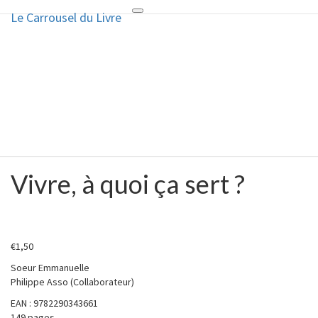
Le Carrousel du Livre
Toggle
Le Carrousel du Livre
navigation
La bouquinerie consiste à vendre
ou acheter des livres anciens ou
d’occasion
Vivre, à quoi ça sert ?
Vivre,
à
quoi
ça
sert
€
1,50
?
Soeur Emmanuelle
Philippe Asso (Collaborateur)
EAN : 9782290343661
149 pages