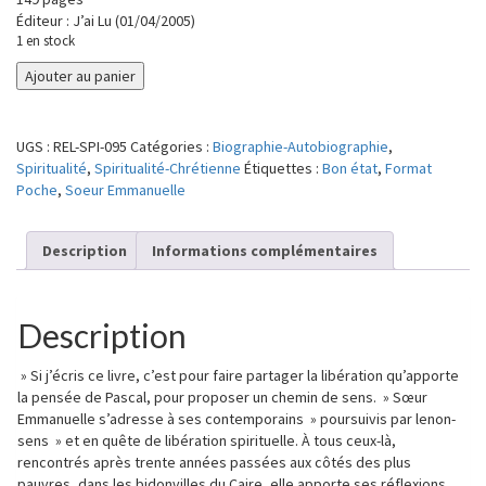
Éditeur : J’ai Lu (01/04/2005)
1 en stock
quantité
Ajouter au panier
de
Vivre,
à
UGS :
REL-SPI-095
Catégories :
Biographie-Autobiographie
,
quoi
Spiritualité
,
Spiritualité-Chrétienne
Étiquettes :
Bon état
,
Format
ça
Poche
,
Soeur Emmanuelle
sert
?
Description
Informations complémentaires
Description
» Si j’écris ce livre, c’est pour faire partager la libération qu’apporte
la pensée de Pascal, pour proposer un chemin de sens. » Sœur
Emmanuelle s’adresse à ses contemporains » poursuivis par lenon-
sens » et en quête de libération spirituelle. À tous ceux-là,
rencontrés après trente années passées aux côtés des plus
pauvres, dans les bidonvilles du Caire, elle apporte ses réflexions,